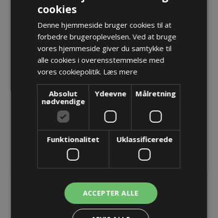
cookies
PMAFix fitting, 45°, Metrisk gevind M32x1,5, NW29, grå,
Denne hjemmeside bruger cookies til at
forbedre brugeroplevelsen. Ved at bruge
IP66 - Sælges i poser á 20 stk.
vores hjemmeside giver du samtykke til
Varenr.:
SVAD-M329GT.20
alle cookies i overensstemmelse med
Producent:
PMA - ABB Schweitzerland Ltd
vores cookiepolitik.
Læs mere
Opret konto for at se priser
Absolut
Ydeevne
Målretning
nødvendige
KØB
Funktionalitet
Uklassificerede
ACCEPTER ALLE
BESKRIVELSE