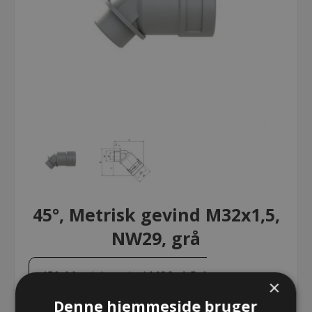
45°, Metrisk gevind M32x1,5,
NW29, grå
45°, Metrisk gevind M32x1,5, NW29,
×
grå
Denne hjemmeside bruger