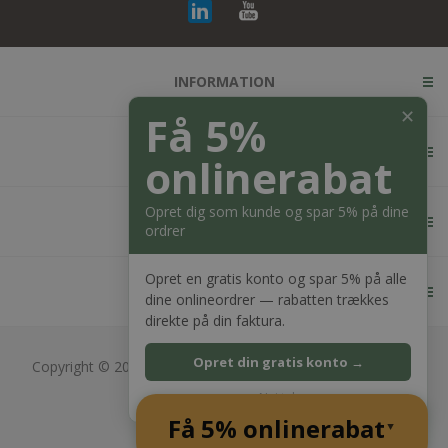
INFORMATION
✕
Få 5%
KUNDESERVICE
onlinerabat
Opret dig som kunde og spar 5% på dine
MIN KONTO
ordrer
Opret en gratis konto og spar 5% på alle
KONTAKT OS
dine onlineordrer — rabatten trækkes
direkte på din faktura.
Opret din gratis konto →
Copyright © 2026 Bagger Nielsen webshop. Alle rettigheder
forbeholdt.
Nej tak
CVR: 28689217
Få 5% onlinerabat
Powered by
nopCommerce
▲