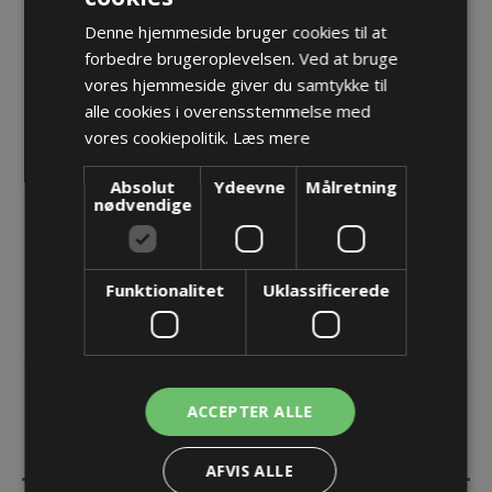
Denne hjemmeside bruger cookies til at
90° Metrisk gevind, M40x1,5 - NW36, grå, IP66
forbedre brugeroplevelsen. Ved at bruge
Varenr.:
SVWD-M406GT.20
vores hjemmeside giver du samtykke til
Producent:
PMA - ABB Schweitzerland Ltd
alle cookies i overensstemmelse med
vores cookiepolitik.
Læs mere
Opret konto for at se priser
Absolut
Ydeevne
Målretning
nødvendige
KØB
Funktionalitet
Uklassificerede
ACCEPTER ALLE
BESKRIVELSE
AFVIS ALLE