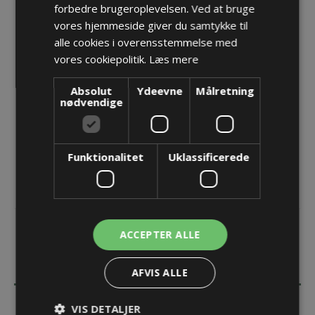
forbedre brugeroplevelsen. Ved at bruge
Blindprop - CLEAN Plus M20x1,5 - Rustfrit stål
vores hjemmeside giver du samtykke til
Varenr.:
PF BSM 20VA CP
alle cookies i overensstemmelse med
Producent:
Pflitsch GmbH & Co. KG
vores cookiepolitik.
Læs mere
Opret konto for at se priser
Absolut
Ydeevne
Målretning
nødvendige
KØB
Funktionalitet
Uklassificerede
ACCEPTER ALLE
BESKRIVELSE
AFVIS ALLE
SPECIFIKATIONER
VIS DETALJER