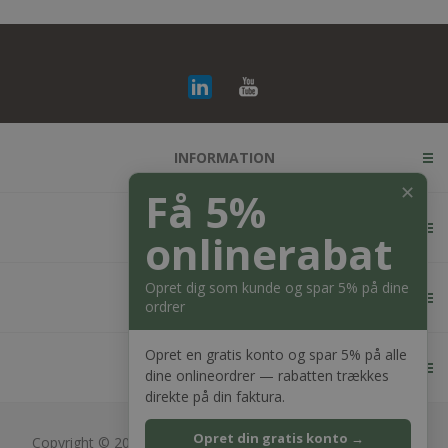
INFORMATION
✕
Få 5%
KUNDESERVICE
onlinerabat
Opret dig som kunde og spar 5% på dine
MIN KONTO
ordrer
Opret en gratis konto og spar 5% på alle
KONTAKT OS
dine onlineordrer — rabatten trækkes
direkte på din faktura.
Opret din gratis konto →
Copyright © 2026 Bagger Nielsen webshop. Alle rettigheder