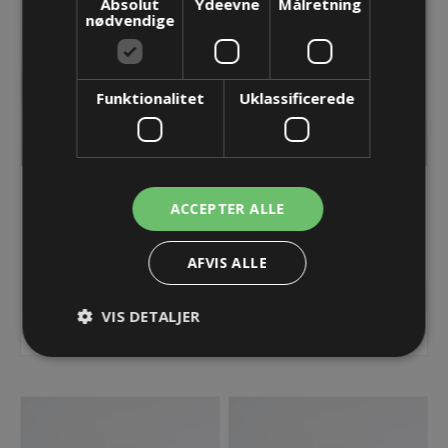
Absolut
Ydeevne
Målretning
nødvendige
Funktionalitet
Uklassificerede
Blindprop - Rund - M32 x
Blindprop - Rund - M40 x
ACCEPTER ALLE
1,5mm
1,5mm
19,88 kr.
31,08 kr.
AFVIS ALLE
Lager: Restordre - Er på vej!
Lager: Restordre - Er på vej!
VIS DETALJER
KØB
KØB