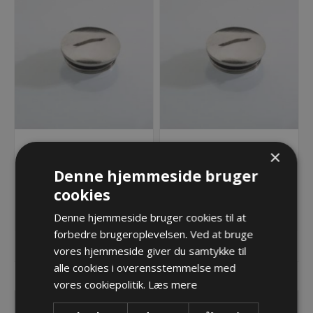
Blindprop - Rund - M20 x
Blindprop - Rund - M25 x
×
1,5mm
1,5mm
Denne hjemmeside bruger
7,37 kr.
13,93 kr.
cookies
Lager: Restordre - Er på vej!
Lager: 2 på lager
Denne hjemmeside bruger cookies til at
forbedre brugeroplevelsen. Ved at bruge
KØB
KØB
vores hjemmeside giver du samtykke til
alle cookies i overensstemmelse med
vores cookiepolitik.
Læs mere