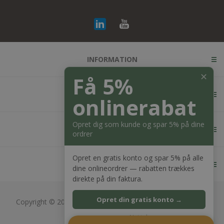
INFORMATION
✕
Få 5%
KUNDESERVICE
onlinerabat
Opret dig som kunde og spar 5% på dine
MIN KONTO
ordrer
Opret en gratis konto og spar 5% på alle
KONTAKT OS
dine onlineordrer — rabatten trækkes
direkte på din faktura.
Opret din gratis konto →
Copyright © 2026 Bagger Nielsen webshop. Alle rettigheder
forbeholdt.
Nej tak
CVR: 28689217