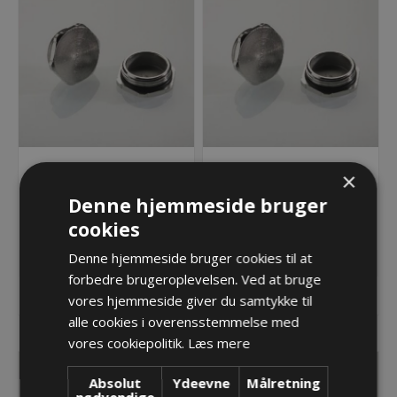
Blindprop - 6-kantet, M32
Blindprop - 6-kantet, M40
×
x 1,5mm med O-ring
x 1,5mm med O-ring
Denne hjemmeside bruger
25,38 kr.
51,47 kr.
cookies
Lager: Restordre - Er på vej!
Lager: Restordre - Er på vej!
Denne hjemmeside bruger cookies til at
forbedre brugeroplevelsen. Ved at bruge
KØB
KØB
vores hjemmeside giver du samtykke til
alle cookies i overensstemmelse med
vores cookiepolitik.
Læs mere
Absolut
Ydeevne
Målretning