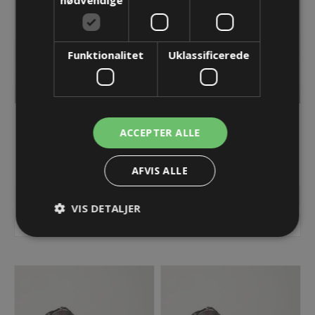
nødvendige
Funktionalitet
Uklassificerede
Blindprop - 6-kantet, M50
Blindprop - 6-kantet, M63
ACCEPTER ALLE
x 1,5mm med O-ring
x 1,5mm med O-ring
60,61 kr.
76,60 kr.
AFVIS ALLE
Lager: Restordre - Er på vej!
Lager: 1 på lager
VIS DETALJER
KØB
KØB