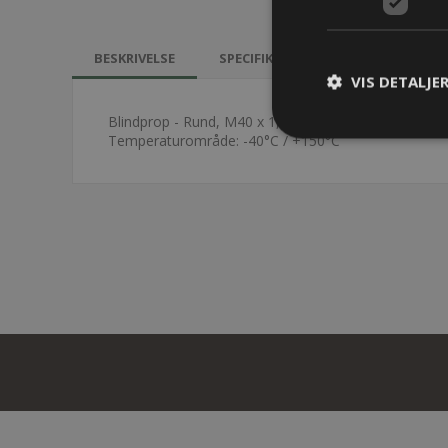
BESKRIVELSE
SPECIFIKATIONER
KONTAKT 
VIS DETALJE
Blindprop - Rund, M40 x 1,5mm med O-ring
Temperaturområde: -40°C / +150°C