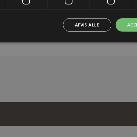
OS
R
AFVIS ALLE
ACC