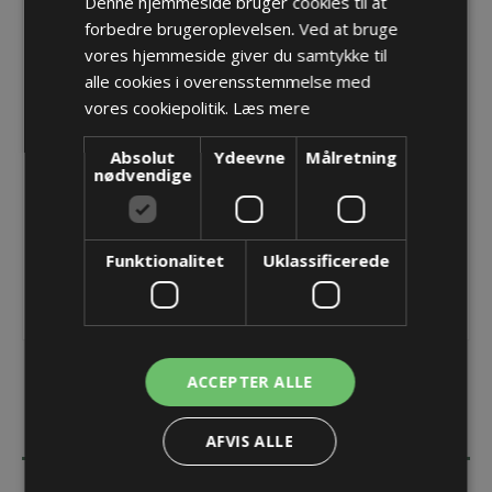
Denne hjemmeside bruger cookies til at
forbedre brugeroplevelsen. Ved at bruge
Blindprop - Rund, M63 x 1,5mm med O-ring
vores hjemmeside giver du samtykke til
Varenr.:
PF 7263/RD/DR
alle cookies i overensstemmelse med
Producent:
Pflitsch GmbH & Co. KG
vores cookiepolitik.
Læs mere
Opret konto for at se priser
Absolut
Ydeevne
Målretning
nødvendige
KØB
Funktionalitet
Uklassificerede
ACCEPTER ALLE
BESKRIVELSE
AFVIS ALLE
SPECIFIKATIONER