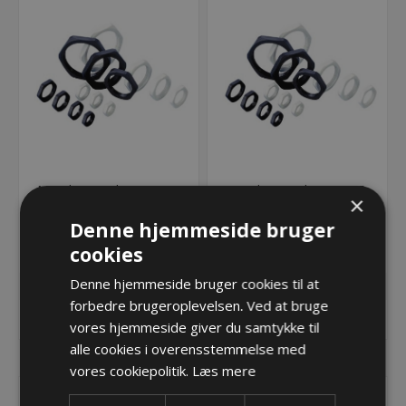
Møtrik metrisk M20x1,5,
Møtrik metrisk M25x1,5,
×
PA, sort
PA, sort
Denne hjemmeside bruger
4,68 kr.
5,91 kr.
cookies
Lager: 132 på lager
Lager: 131 på lager
Denne hjemmeside bruger cookies til at
forbedre brugeroplevelsen. Ved at bruge
KØB
KØB
vores hjemmeside giver du samtykke til
alle cookies i overensstemmelse med
vores cookiepolitik.
Læs mere