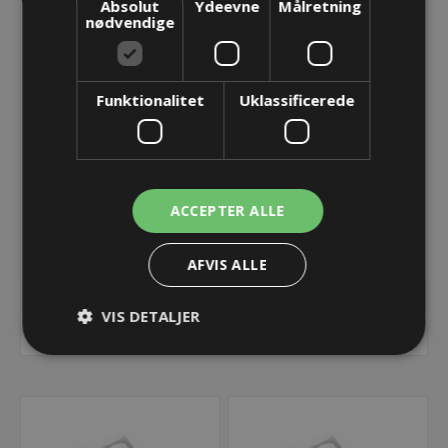
Absolut
Ydeevne
Målretning
nødvendige
Funktionalitet
Uklassificerede
Møtrik metrisk M32x1,5,
Møtrik metrisk M40x1,5,
PA, sort
PA, sort
ACCEPTER ALLE
11,66 kr.
26,80 kr.
AFVIS ALLE
Lager: 48 på lager
Lager: 60 på lager
VIS DETALJER
KØB
KØB