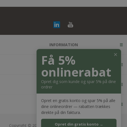
INFORMATION
✕
Få 5%
KUNDESERVICE
onlinerabat
Opret dig som kunde og spar 5% på dine
MIN KONTO
ordrer
Opret en gratis konto og spar 5% på alle
KONTAKT OS
dine onlineordrer — rabatten trækkes
direkte på din faktura.
Opret din gratis konto →
Copyright © 2026 Bagger Nielsen webshop. Alle rettigheder