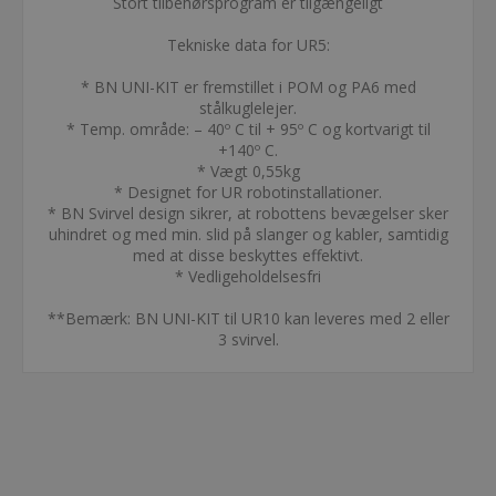
Stort tilbehørsprogram er tilgængeligt
Tekniske data for UR5:
* BN UNI-KIT er fremstillet i POM og PA6 med
stålkuglelejer.
* Temp. område: – 40º C til + 95º C og kortvarigt til
+140º C.
* Vægt 0,55kg
* Designet for UR robotinstallationer.
* BN Svirvel design sikrer, at robottens bevægelser sker
uhindret og med min. slid på slanger og kabler, samtidig
med at disse beskyttes effektivt.
* Vedligeholdelsesfri
**Bemærk: BN UNI-KIT til UR10 kan leveres med 2 eller
3 svirvel.