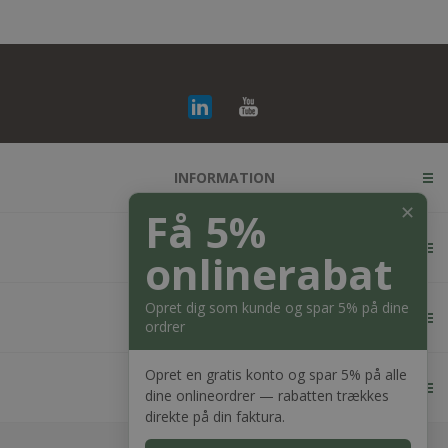
INFORMATION
✕
Få 5%
KUNDESERVICE
onlinerabat
Opret dig som kunde og spar 5% på dine
MIN KONTO
ordrer
Opret en gratis konto og spar 5% på alle
KONTAKT OS
dine onlineordrer — rabatten trækkes
direkte på din faktura.