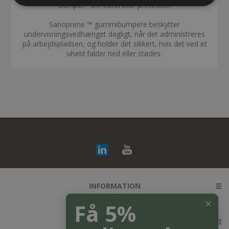
Bumper - UR Controller protection
Sanoprene ™ gummibumpere beskytter
undervisningsvedhænget dagligt, når det administreres
på arbejdspladsen, og holder det sikkert, hvis det ved et
uheld falder ned eller stødes.
INFORMATION
✕
Få 5%
KUNDESERVICE