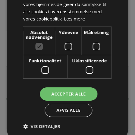
vores hjemmeside giver du samtykke til
alle cookies i overensstemmelse med
Opret konto for at se priser
vores cookiepolitik.
Læs mere
KØB
Absolut
Ydeevne
Målretning
nødvendige
Funktionalitet
Uklassificerede
BESKRIVELSE
ACCEPTER ALLE
SPECIFIKATIONER
AFVIS ALLE
KONTAKT OS
VIS DETALJER