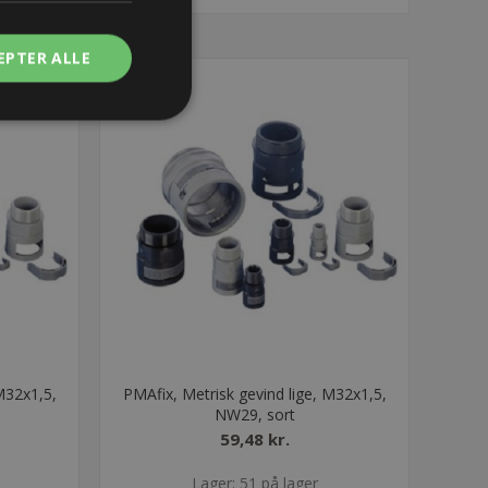
EPTER ALLE
M32x1,5,
PMAfix, Metrisk gevind lige, M32x1,5,
NW29, sort
59,48 kr.
Lager: 51 på lager