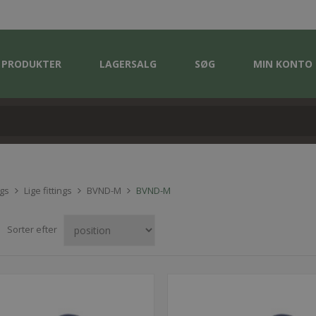
PRODUKTER
LAGERSALG
SØG
MIN KONTO
ngs
Lige fittings
BVND-M
BVND-M
Sorter efter