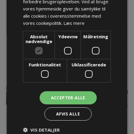
forbedre brugeroplevelsen. Ved at bruge
sort
sort
vores hjemmeside giver du samtykke til
69,47 kr.
106,74 kr.
alle cookies i overensstemmelse med
vores cookiepolitik.
Læs mere
Lager: 42 på lager
Lager: Restordre - Er på vej!
Absolut
Ydeevne
Målretning
nødvendige
KØB
KØB
Funktionalitet
Uklassificerede
ACCEPTER ALLE
AFVIS ALLE
T-stykke, NW29/29/29,
T-stykke, NW36/36/36,
VIS DETALJER
sort
sort