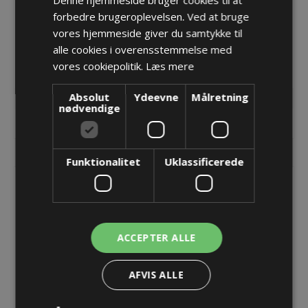
Denne hjemmeside bruger cookies til at
forbedre brugeroplevelsen. Ved at bruge
JSGB Clip - NW12
JSGB Clip - NW17
vores hjemmeside giver du samtykke til
alle cookies i overensstemmelse med
28,59 kr.
32,50 kr.
vores cookiepolitik.
Læs mere
Lager: 2 på lager
Lager: 2 på lager
Absolut
Ydeevne
Målretning
nødvendige
KØB
KØB
Funktionalitet
Uklassificerede
ACCEPTER ALLE
AFVIS ALLE