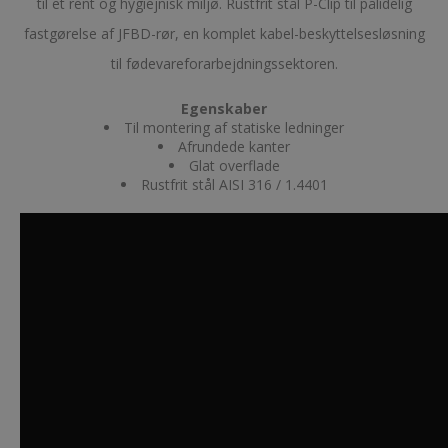
til et rent og hygiejnisk miljø. Rustfrit stål P-Clip til pålidelig
fastgørelse af JFBD-rør, en komplet kabel-beskyttelsesløsning
til fødevareforarbejdningssektoren.
Egenskaber
Til montering af statiske ledninger
Afrundede kanter
Glat overflade
Rustfrit stål AISI 316 / 1.4401