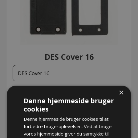
DES Cover 16
DES Cover 16
×
DES Cover 16
Denne hjemmeside bruger
Varenr.:
DE1731032016
cookies
Producent:
Detas SpA
Denne hjemmeside bruger cookies til at
forbedre brugeroplevelsen. Ved at bruge
Opret konto for at se priser
vores hjemmeside giver du samtykke til