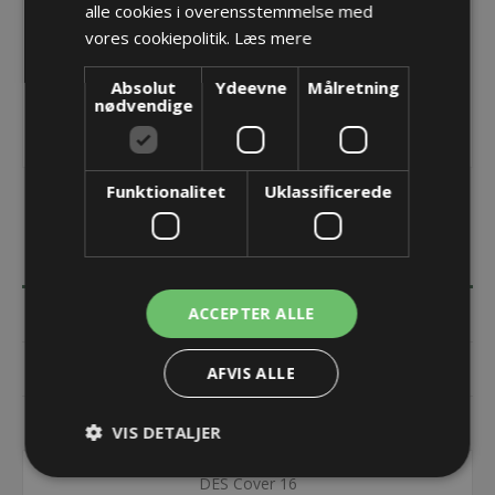
KØB
alle cookies i overensstemmelse med
vores cookiepolitik.
Læs mere
Absolut
Ydeevne
Målretning
nødvendige
Funktionalitet
Uklassificerede
BESKRIVELSE
ACCEPTER ALLE
SPECIFIKATIONER
DOKUMENTER
AFVIS ALLE
KONTAKT OS
VIS DETALJER
DES Cover 16