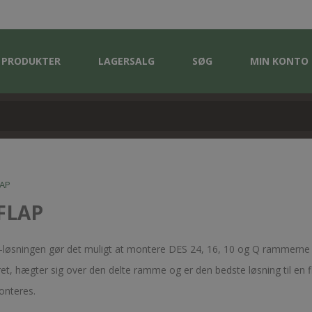
PRODUKTER
LAGERSALG
SØG
MIN KONTO
LAP
FLAP
løsningen gør det muligt at montere DES 24, 16, 10 og Q rammerne 
eret, hægter sig over den delte ramme og er den bedste løsning til en fl
nteres.