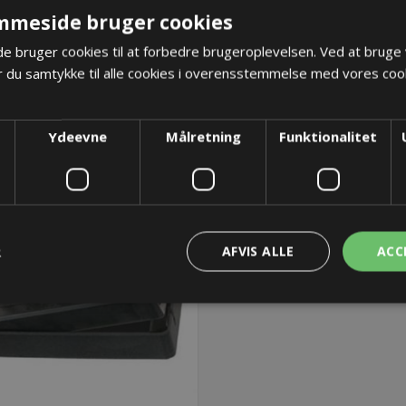
96,64 kr.
96,64 kr.
mmeside bruger cookies
ger: Restordre - Er på vej!
Lager: Restordre - Er på 
 bruger cookies til at forbedre brugeroplevelsen. Ved at bruge
 du samtykke til alle cookies i overensstemmelse med vores cook
KØB
KØB
Ydeevne
Målretning
Funktionalitet
R
AFVIS ALLE
ACC