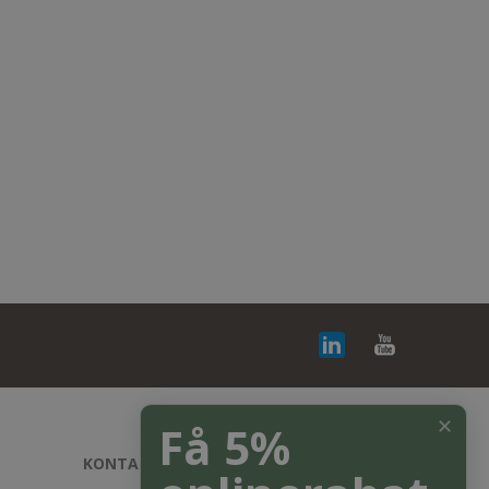
✕
Få 5%
KONTAKT OS