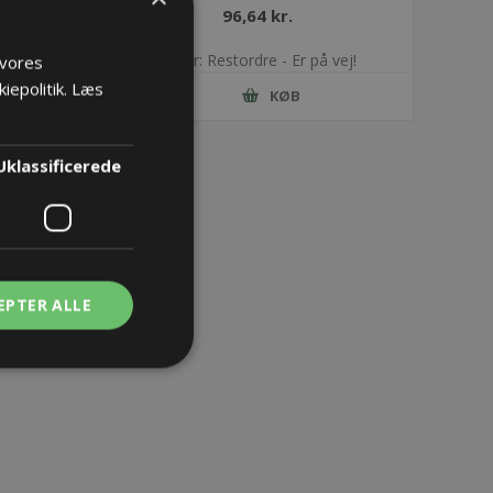
96,64 kr.
vej!
Lager: Restordre - Er på vej!
 vores
iepolitik.
Læs
KØB
Uklassificerede
EPTER ALLE