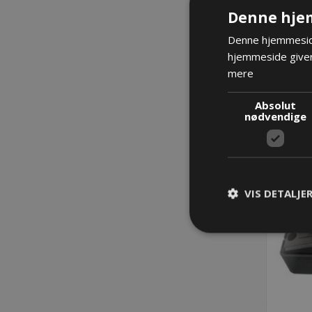
Denne hje
La
Denne hjemmeside
hjemmeside giver
mere
Absolut
nødvendige
VIS DETALJE