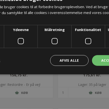
 bruger cookies til at forbedre brugeroplevelsen. Ved at bruge
 du samtykke til alle cookies i overensstemmelse med vores cook
Ydeevne
Målretning
Funktionalitet
R
AFVIS ALLE
ACC
ES PDM 24/16G plade til
DES PDM 24/17B plade 
kabelgennemføring - Grå
kabelgennemføring - So
156,75 kr.
175,61 kr.
ger: Restordre - Er på vej!
Lager: 35 på lager
KØB
KØB