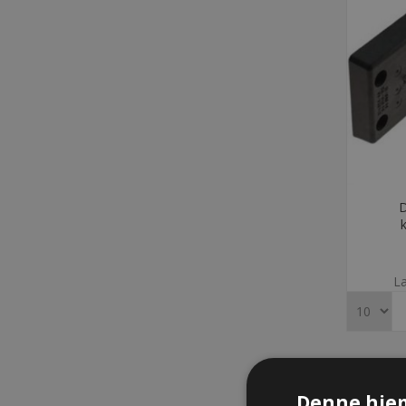
D
La
Denne hje