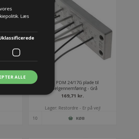
 vores
iepolitik.
Læs
Uklassificerede
EPTER ALLE
til
DES PDM 24/17G plade til
rt
kabelgennemføring - Grå
169,71 kr.
Lager: Restordre - Er på vej!
KØB