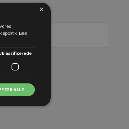
×
 vores
iepolitik.
Læs
Uklassificerede
EPTER ALLE