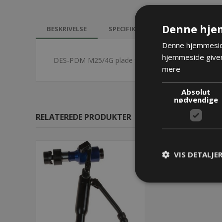
Denne hje
BESKRIVELSE
SPECIFIKATIONER
DOKUMEN
Denne hjemmeside
hjemmeside giver
DES-PDM M25/4G plade til kabelgennemføring - grå
mere
Absolut
nødvendige
RELATEREDE PRODUKTER
VIS DETALJE