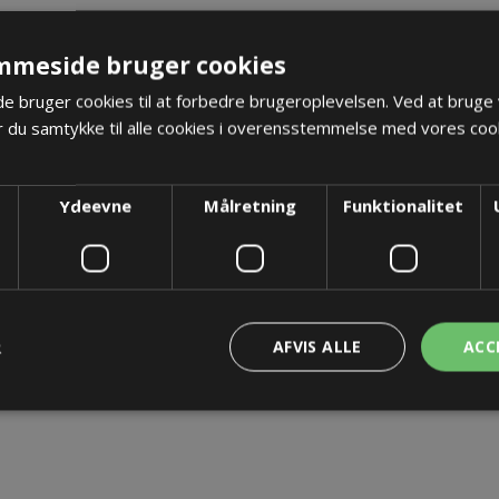
mmeside bruger cookies
TER
KONTAKT OS
 bruger cookies til at forbedre brugeroplevelsen. Ved at bruge
 du samtykke til alle cookies i overensstemmelse med vores cook
Ydeevne
Målretning
Funktionalitet
R
AFVIS ALLE
ACC