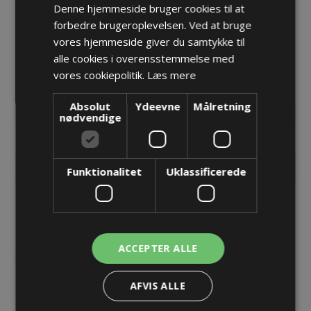
Denne hjemmeside bruger cookies til at
forbedre brugeroplevelsen. Ved at bruge
DES-PMU 20B, sort
DES-PMU 20G, grå
vores hjemmeside giver du samtykke til
alle cookies i overensstemmelse med
15,32 kr.
15,32 kr.
vores cookiepolitik.
Læs mere
Lager: Restordre - Er på vej!
Lager: Restordre - Er på vej!
Absolut
Ydeevne
Målretning
nødvendige
KØB
KØB
Funktionalitet
Uklassificerede
ACCEPTER ALLE
AFVIS ALLE