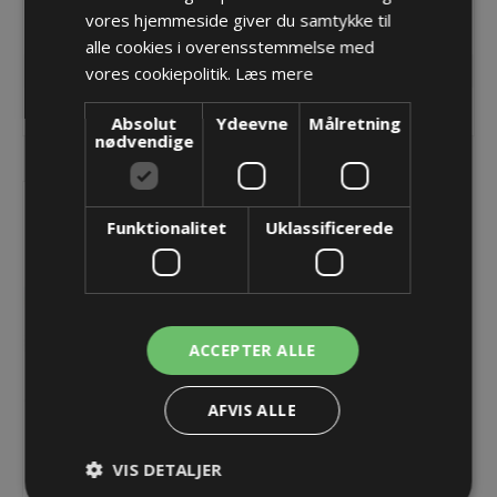
vores hjemmeside giver du samtykke til
Lager: 20 på lager
Lager: 10 på lager
alle cookies i overensstemmelse med
vores cookiepolitik.
Læs mere
KØB
KØB
Absolut
Ydeevne
Målretning
nødvendige
Funktionalitet
Uklassificerede
ACCEPTER ALLE
AFVIS ALLE
DESPRED 63 Splitbar
forskruning M63
VIS DETALJER
156,75 kr.