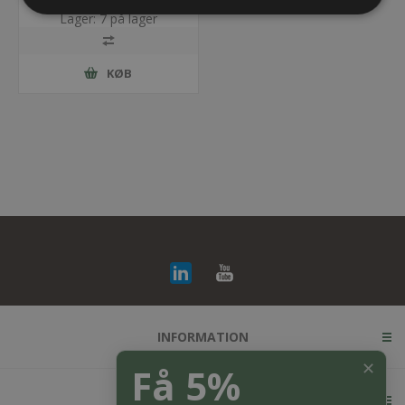
Lager: 7 på lager
KØB
INFORMATION
✕
Få 5%
KUNDESERVICE