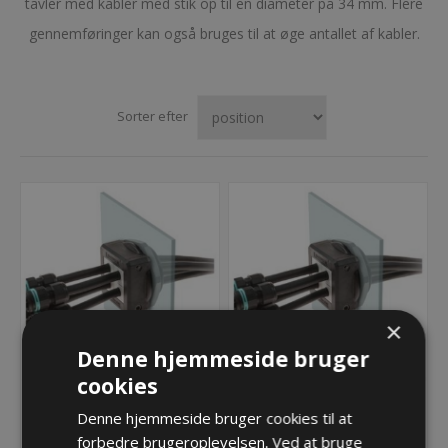
tavler med kabler med stik op til en diameter på 34 mm. Flere
gennemføringer kan også bruges til at øge antallet af kabler.
Sorter efter
×
Denne hjemmeside bruger
cookies
DESPRED 25 Splitbar
DESPRED 32 Splitbar
Denne hjemmeside bruger cookies til at
forskruning M25
forskruning M32
forbedre brugeroplevelsen. Ved at bruge
84,86 kr.
90,75 kr.