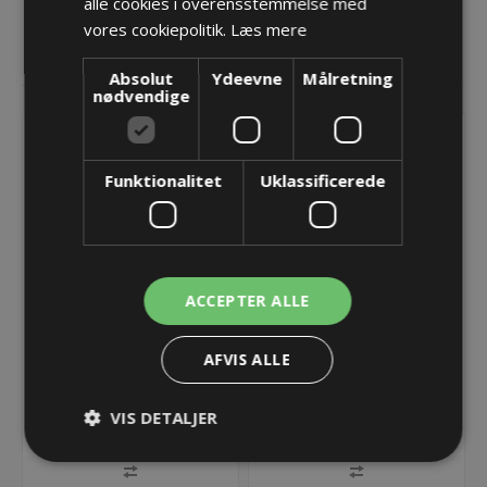
alle cookies i overensstemmelse med
vores cookiepolitik.
Læs mere
RELATEREDE PRODUKTER
Absolut
Ydeevne
Målretning
nødvendige
Funktionalitet
Uklassificerede
ACCEPTER ALLE
Endebeslag inkl.
Endebeslag inkl.
AFVIS ALLE
trækaflastning
trækaflastning
ET0320/QT0320/UA1320
ET0320/QT0320/UA1320
41,90 kr.
41,90 kr.
VIS DETALJER
- 025 - Uden bolt
- 025- Med bolt
Lager: 36 på lager
Lager: 41 på lager