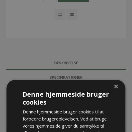
BESKRIVELSE
SPECIFIKATIONER
×
KONTAKT OS
Denne hjemmeside bruger
cookies
EasyTrax energikæde - 0320.030
Denne hjemmeside bruger cookies til at
Udvendig
forbedre brugeroplevelsen. Ved at bruge
Bi=25
vores hjemmeside giver du samtykke til