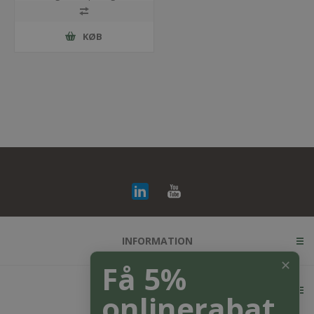
KØB
INFORMATION
✕
Få 5%
KUNDESERVICE
onlinerabat