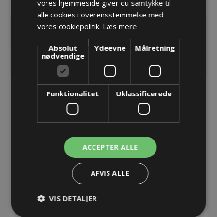
Bi=58
vores hjemmeside giver du samtykke til
alle cookies i overensstemmelse med
vores cookiepolitik.
Læs mere
Absolut
Ydeevne
Målretning
RELATEREDE PRODUKTER
nødvendige
Funktionalitet
Uklassificerede
ACCEPTER ALLE
AFVIS ALLE
Endebeslag -
Endebeslag -
ET1455/UA1455 - 058 -
ET1455/UA1455 - 058 -
VIS DETALJER
FIXABLE POINT
MOVABLE POINT
34,03 kr.
34,03 kr.