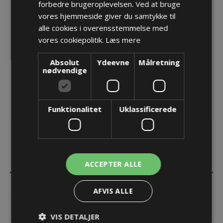
forbedre brugeroplevelsen. Ved at bruge
Producent:
Kabelschlepp
vores hjemmeside giver du samtykke til
alle cookies i overensstemmelse med
Opret konto for at se priser
vores cookiepolitik.
Læs mere
KØB
Absolut
Ydeevne
Målretning
nødvendige
Funktionalitet
Uklassificerede
BESKRIVELSE
ACCEPTER ALLE
SPECIFIKATIONER
AFVIS ALLE
DOKUMENTER
VIS DETALJER