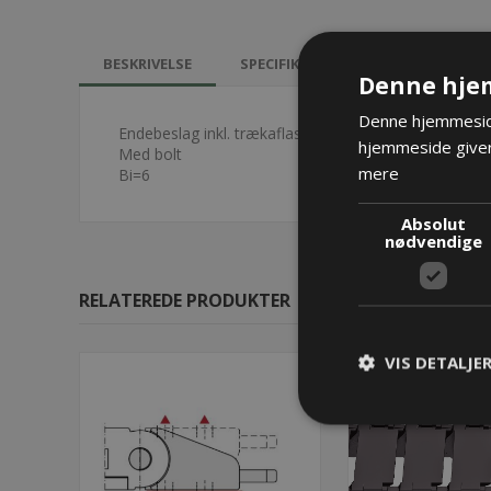
BESKRIVELSE
SPECIFIKATIONER
DOKUMEN
Denne hje
Denne hjemmeside
Endebeslag inkl. trækaflastning - 013X
hjemmeside giver
Med bolt
mere
Bi=6
Absolut
nødvendige
RELATEREDE PRODUKTER
VIS DETALJE