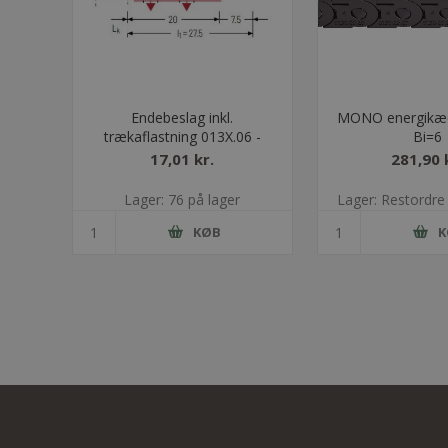
Endebeslag inkl.
MONO energikæd
trækaflastning 013X.06 -
Bi=6
Uden bolt
17,01 kr.
281,90 
Lager: 76 på lager
Lager: Restordre 
KØB
K