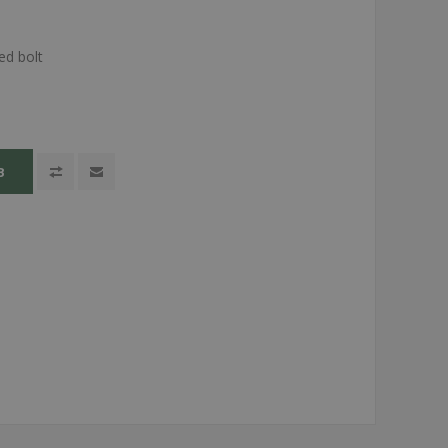
ed bolt
B