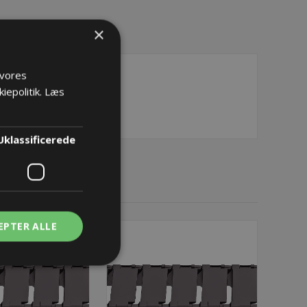
×
 vores
iepolitik.
Læs
Uklassificerede
EPTER ALLE