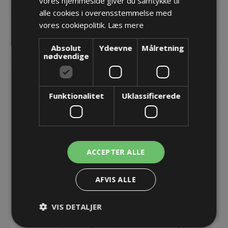
vores hjemmeside giver du samtykke til
alle cookies i overensstemmelse med
vores cookiepolitik.
Læs mere
Absolut
Ydeevne
Målretning
RELATEREDE PRODUKTER
nødvendige
Funktionalitet
Uklassificerede
ACCEPTER ALLE
AFVIS ALLE
Endebeslag til TKA38
Rumdeler/Divider
Universal Move - Bredde
TS0/TS1 til TKA38
VIS DETALJER
= 38
98,35 kr.
3,02 kr.