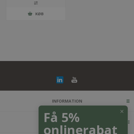
KØB
INFORMATION
✕
Få 5%
KUNDESERVICE
onlinerabat