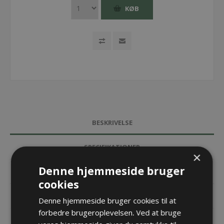
KØB
BESKRIVELSE
SPECIFIKATIONER
×
Denne hjemmeside bruger
DOKUMENTER
cookies
KONTAKT OS
Denne hjemmeside bruger cookies til at
forbedre brugeroplevelsen. Ved at bruge
Endebeslag til TKA38 Universal Fix - Bredde = 38