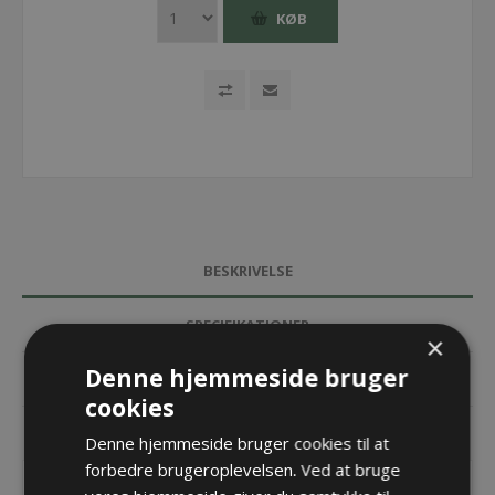
KØB
BESKRIVELSE
SPECIFIKATIONER
×
Denne hjemmeside bruger
DOKUMENTER
cookies
KONTAKT OS
Denne hjemmeside bruger cookies til at
forbedre brugeroplevelsen. Ved at bruge
Endebeslag til TKA45 Universal Fix - Bredde = 50