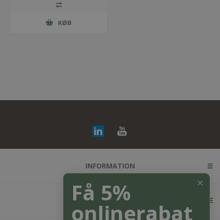
KØB
INFORMATION
✕
Få 5%
KUNDESERVICE
onlinerabat