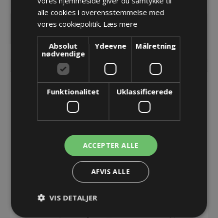
vores hjemmeside giver du samtykke til
alle cookies i overensstemmelse med
vores cookiepolitik.
Læs mere
Absolut
Ydeevne
Målretning
RELATEREDE PRODUKTER
nødvendige
Funktionalitet
Uklassificerede
ACCEPTER ALLE
AFVIS ALLE
Endebeslag til TKA45
Rumdeler/Divider
Universal Move - Bredde
TS0/TS1 til TKA45
VIS DETALJER
= 50
145,96 kr.
2,44 kr.