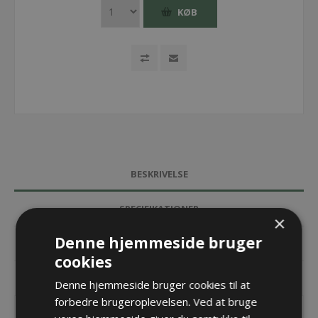
KØB
BESKRIVELSE
SPECIFIKATIONER
×
Denne hjemmeside bruger
DOKUMENTER
cookies
KONTAKT OS
Denne hjemmeside bruger cookies til at
forbedre brugeroplevelsen. Ved at bruge
Endebeslag til TKA45 Universal Move - Bredde = 75