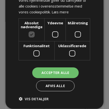
vores hjemmeside giver du samtykke til
alle cookies i overensstemmelse med
vores cookiepolitik.
Læs mere
Absolut
Ydeevne
Målretning
RELATEREDE PRODUKTER
nødvendige
Funktionalitet
Uklassificerede
ACCEPTER ALLE
AFVIS ALLE
Endebeslag til TKA45
Rumdeler/Divider
Universal Fix - Bredde =
TS0/TS1 til TKA45
VIS DETALJER
75
155,98 kr.
2,44 kr.