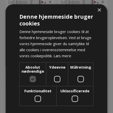
×
Denne hjemmeside bruger
cookies
Denne hjemmeside bruger cookies til at
Endebeslag til TKA38
Endebeslag til TKA38
forbedre brugeroplevelsen. Ved at bruge
Universal Move - Bredde
Universal Move - Bredde
vores hjemmeside giver du samtykke til
= 38
= 58
98,35 kr.
98,31 kr.
alle cookies i overensstemmelse med
vores cookiepolitik.
Læs mere
Lager: Restordre - Er på vej!
Lager: Restordre - Er på vej!
Absolut
Ydeevne
Målretning
nødvendige
KØB
KØB
Funktionalitet
Uklassificerede