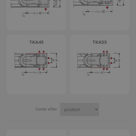
TKA45
TKA55
Sorter efter