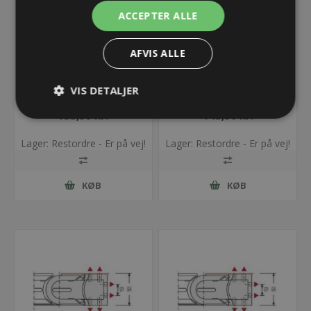
ACCEPTER ALLE
AFVIS ALLE
Endebeslag til TKA45
Endebeslag til TKA45
VIS DETALJER
Universal Fix - Bredde =
Universal Fix - Bredde =
100
50
155,98 kr.
145,96 kr.
Lager: Restordre - Er på vej!
Lager: Restordre - Er på vej!
KØB
KØB