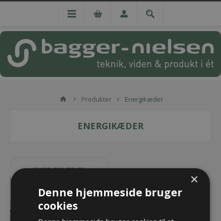
Produkter
Energikæder
ENERGIKÆDER
ENERGIKÆDER
×
EasyTrax Series
Denne hjemmeside bruger
MONO Series
cookies
QuickTrax Series