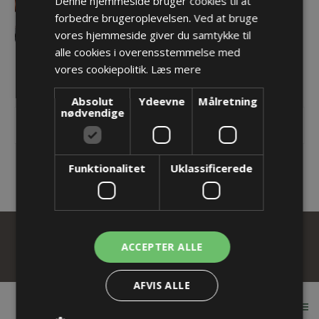
Denne hjemmeside bruger cookies til at
ROBOTRAX System
forbedre brugeroplevelsen. Ved at bruge
vores hjemmeside giver du samtykke til
TKA series
alle cookies i overensstemmelse med
Se alle
vores cookiepolitik.
Læs mere
Absolut
Ydeevne
Målretning
nødvendige
UNDERKATEGORIER
Funktionalitet
Uklassificerede
ACCEPTER ALLE
AFVIS ALLE
INFORMATION