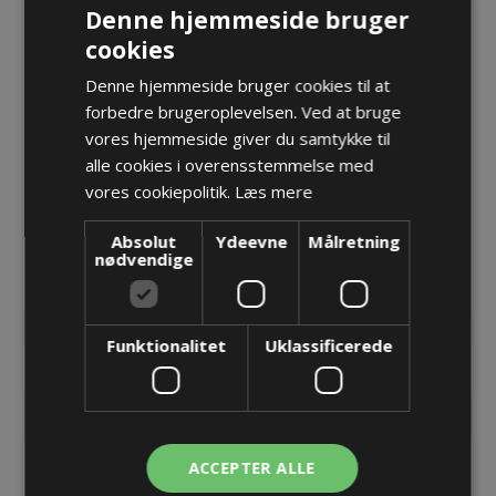
Denne hjemmeside bruger
cookies
Denne hjemmeside bruger cookies til at
forbedre brugeroplevelsen. Ved at bruge
vores hjemmeside giver du samtykke til
alle cookies i overensstemmelse med
vores cookiepolitik.
Læs mere
Endebeslag inkl.
Endebeslag inkl.
trækaflastning
trækaflastning
Absolut
Ydeevne
Målretning
ET0320/QT0320/UA1320
ET0320/QT0320/UA1320
41,90 kr.
41,90 kr.
nødvendige
- 038 - Med bolt
- 038 - Uden bolt
Lager: 88 på lager
Lager: 90 på lager
Funktionalitet
Uklassificerede
KØB
KØB
ACCEPTER ALLE