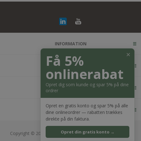
INFORMATION
✕
Få 5%
KUNDESERVICE
onlinerabat
Opret dig som kunde og spar 5% på dine
MIN KONTO
ordrer
Opret en gratis konto og spar 5% på alle
KONTAKT OS
dine onlineordrer — rabatten trækkes
direkte på din faktura.
Opret din gratis konto →
Copyright © 2026 Bagger Nielsen webshop. Alle rettigheder
forbeholdt.