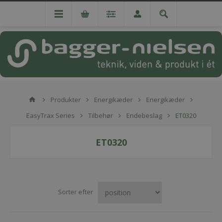
Produkter
Energikæder
Energikæder
EasyTrax Series
Tilbehør
Endebeslag
ET0320
ET0320
Sorter efter