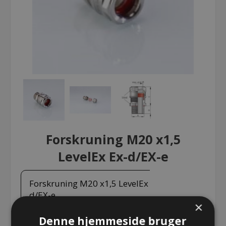
Forskruning M20 x1,5
LevelEx Ex-d/EX-e
Forskruning M20 x1,5 LevelEx Ex-
d/EX-e
×
Denne hjemmeside bruger