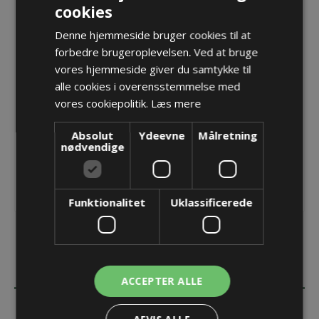
cookies
Forskruning M20 x1,5 LevelEx Ex-d/EX-e
Varenr.:
PF LEX 220VA/316L HTS
Denne hjemmeside bruger cookies til at
Producent:
Pflitsch GmbH & Co. KG
forbedre brugeroplevelsen. Ved at bruge
vores hjemmeside giver du samtykke til
Opret konto for at se priser
alle cookies i overensstemmelse med
vores cookiepolitik.
Læs mere
KØB
Absolut
Ydeevne
Målretning
nødvendige
Funktionalitet
Uklassificerede
BESKRIVELSE
ACCEPTER ALLE
SPECIFIKATIONER