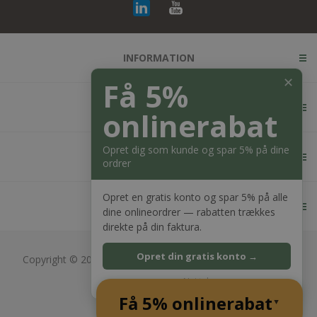
INFORMATION
✕
Få 5%
KUNDESERVICE
onlinerabat
Opret dig som kunde og spar 5% på dine
MIN KONTO
ordrer
Opret en gratis konto og spar 5% på alle
KONTAKT OS
dine onlineordrer — rabatten trækkes
direkte på din faktura.
Opret din gratis konto →
Copyright © 2026 Bagger Nielsen webshop. Alle rettigheder
forbeholdt.
Nej tak
CVR: 28689217
Få 5% onlinerabat
Powered by
nopCommerce
▲