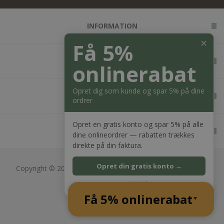
INFORMATION
✕
Få 5%
KUNDESERVICE
onlinerabat
Opret dig som kunde og spar 5% på dine
MIN KONTO
ordrer
Opret en gratis konto og spar 5% på alle
KONTAKT OS
dine onlineordrer — rabatten trækkes
direkte på din faktura.
Opret din gratis konto →
Copyright © 2026 Bagger Nielsen webshop. Alle rettigheder
forbeholdt.
Nej tak
CVR: 28689217
Få 5% onlinerabat
Powered by
nopCommerce
▲