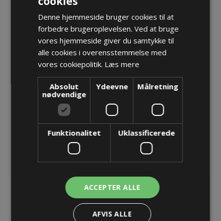
cookies
Denne hjemmeside bruger cookies til at
Forskruning M20x 1,5, KAD 14-9mm EMC - Sælges i
forbedre brugeroplevelsen. Ved at bruge
pakker á 5 stk.
vores hjemmeside giver du samtykke til
Varenr.:
PF BG 220VA TRI
alle cookies i overensstemmelse med
Producent:
Pflitsch GmbH & Co. KG
vores cookiepolitik.
Læs mere
Absolut
Ydeevne
Målretning
Opret konto for at se priser
nødvendige
KØB
Funktionalitet
Uklassificerede
ACCEPTER ALLE
AFVIS ALLE
BESKRIVELSE