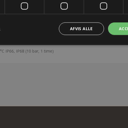
TER
KONTAKT OS
R
AFVIS ALLE
ACC
 IP66, IP68 (10 bar, 1 time)