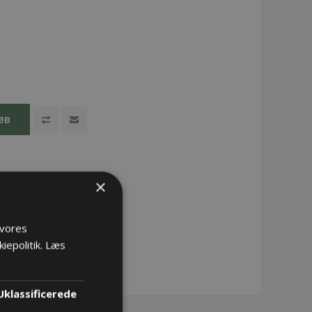
ØB
×
 vores
iepolitik.
Læs
Uklassificerede