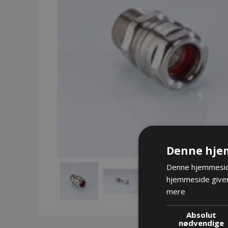
Denne hje
Denne hjemmeside
hjemmeside giver
mere
Absolut
nødvendige