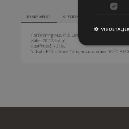
BESKRIVELSE
SPECIFIKATIONER
DOKUMEN
VIS DETALJE
Forskruning M25x1,5 LevelEx Ex-d/EX-e
Kabel 20-12,5 mm
Rustfrit stål - 316L
Indsats HTS silikone Temperaturområde -60°C-+130°C