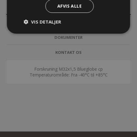
AFVIS ALLE
BESKRIVELSE
VIS DETALJER
SPECIFIKATIONER
DOKUMENTER
KONTAKT OS
Forskruning M32x1,5 Blueglobe cp
Temperaturområde: Fra -40°C til +85°C