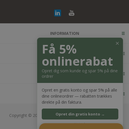
INFORMATION
✕
Få 5%
KUNDESERVICE
onlinerabat
Opret dig som kunde og spar 5% på dine
MIN KONTO
ordrer
Opret en gratis konto og spar 5% på alle
KONTAKT OS
dine onlineordrer — rabatten trækkes
direkte på din faktura.
Opret din gratis konto →
Copyright © 2026 Bagger Nielsen webshop. Alle rettigheder
forbeholdt.
Nej tak
CVR: 28689217