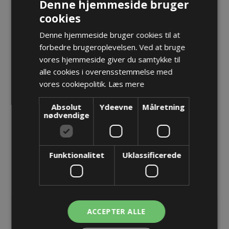
CLEAN Plus - KAD 23,0 - 20,0mm
Denne hjemmeside bruger
cookies
Denne hjemmeside bruger cookies til at
Forskruning M32x1,5 Blueglobe CLEAN Plus - Sælges i
forbedre brugeroplevelsen. Ved at bruge
pakker á 5 stk.
vores hjemmeside giver du samtykke til
Varenr.:
PF BG 232VA cp
alle cookies i overensstemmelse med
Producent:
Pflitsch GmbH & Co. KG
vores cookiepolitik.
Læs mere
Absolut
Ydeevne
Målretning
Opret konto for at se priser
nødvendige
KØB
Funktionalitet
Uklassificerede
ACCEPTER ALLE