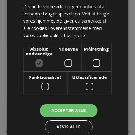
Denne hjemmeside bruger cookies til at
forbedre brugeroplevelsen. Ved at bruge
Forskruning M40x1,5, KAD 32-20 mm EMC
vores hjemmeside giver du samtykke til
Varenr.:
PF bg 240V4A tri
alle cookies i overensstemmelse med
Producent:
Pflitsch GmbH & Co. KG
vores cookiepolitik.
Læs mere
Opret konto for at se priser
Absolut
Ydeevne
Målretning
nødvendige
KØB
Funktionalitet
Uklassificerede
ACCEPTER ALLE
BESKRIVELSE
AFVIS ALLE