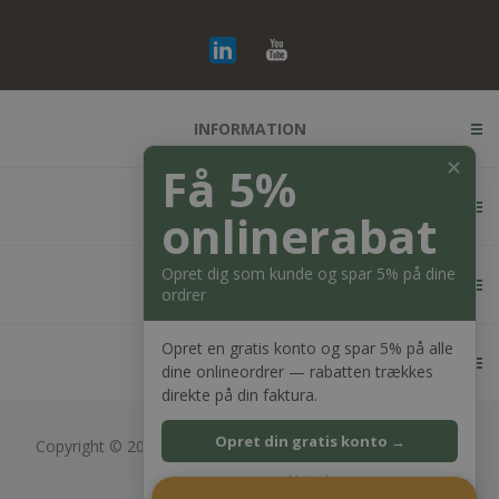
INFORMATION
✕
Få 5%
KUNDESERVICE
onlinerabat
Opret dig som kunde og spar 5% på dine
MIN KONTO
ordrer
Opret en gratis konto og spar 5% på alle
KONTAKT OS
dine onlineordrer — rabatten trækkes
direkte på din faktura.
Opret din gratis konto →
Copyright © 2026 Bagger Nielsen webshop. Alle rettigheder
forbeholdt.
Nej tak
CVR: 28689217