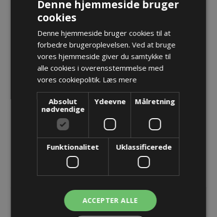
Ex-e II - KAD 42,0 - 32,0mm
Denne hjemmeside bruger
cookies
Denne hjemmeside bruger cookies til at
Forskruning M50x1,5 Blueglobe TRI Ex-e II - Sælges i
forbedre brugeroplevelsen. Ved at bruge
pakker á 5 stk.
vores hjemmeside giver du samtykke til
Varenr.:
PF BG 250ms triex
alle cookies i overensstemmelse med
Producent:
Pflitsch GmbH & Co. KG
vores cookiepolitik.
Læs mere
Absolut
Ydeevne
Målretning
Opret konto for at se priser
nødvendige
KØB
Funktionalitet
Uklassificerede
ACCEPTER ALLE