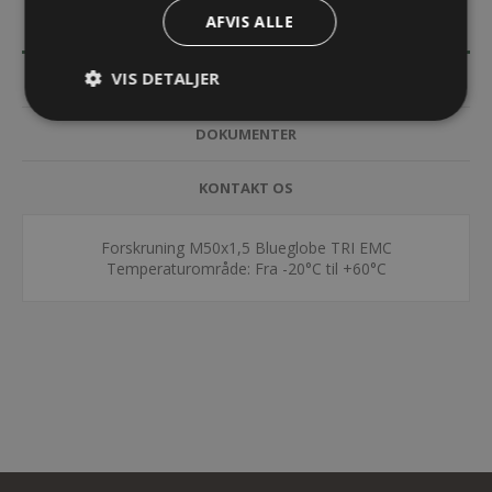
AFVIS ALLE
BESKRIVELSE
VIS DETALJER
SPECIFIKATIONER
DOKUMENTER
KONTAKT OS
Forskruning M50x1,5 Blueglobe TRI EMC
Temperaturområde: Fra -20°C til +60°C