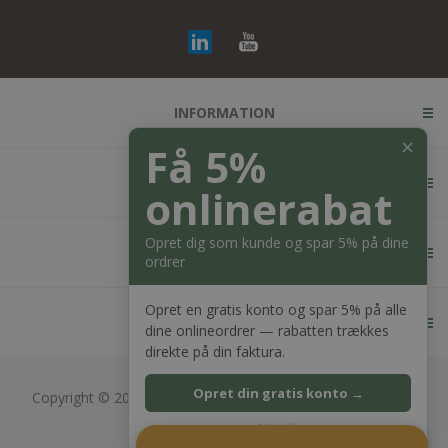
INFORMATION
✕
Få 5%
KUNDESERVICE
onlinerabat
Opret dig som kunde og spar 5% på dine
MIN KONTO
ordrer
Opret en gratis konto og spar 5% på alle
KONTAKT OS
dine onlineordrer — rabatten trækkes
direkte på din faktura.
Opret din gratis konto →
Copyright © 2026 Bagger Nielsen webshop. Alle rettigheder
forbeholdt.
Nej tak
CVR: 28689217