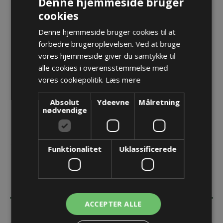
Denne hjemmeside bruger
Forskruning M50x1,5 LevelEx EMC
cookies
Varenr.:
PF LEX 250MS TRI HTS
Producent:
Pflitsch GmbH & Co. KG
Denne hjemmeside bruger cookies til at
forbedre brugeroplevelsen. Ved at bruge
vores hjemmeside giver du samtykke til
Opret konto for at se priser
alle cookies i overensstemmelse med
KØB
vores cookiepolitik.
Læs mere
Absolut
Ydeevne
Målretning
nødvendige
Funktionalitet
Uklassificerede
BESKRIVELSE
ACCEPTER ALLE
SPECIFIKATIONER