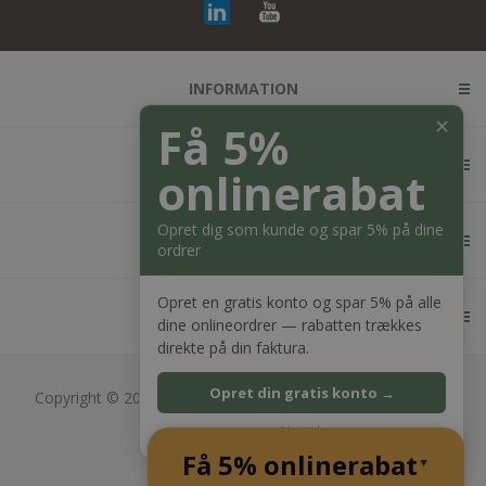
INFORMATION
✕
Få 5%
KUNDESERVICE
onlinerabat
Opret dig som kunde og spar 5% på dine
MIN KONTO
ordrer
Opret en gratis konto og spar 5% på alle
KONTAKT OS
dine onlineordrer — rabatten trækkes
direkte på din faktura.
Opret din gratis konto →
Copyright © 2026 Bagger Nielsen webshop. Alle rettigheder
forbeholdt.
Nej tak
CVR: 28689217
Få 5% onlinerabat
Powered by
nopCommerce
▲