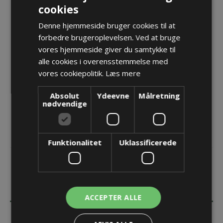
cookies
Forskruning M63 x1,5 LevelEx Ex-d/EX-e
Varenr.:
PF LEX 263VA/316L HTS
Denne hjemmeside bruger cookies til at
Producent:
Pflitsch GmbH & Co. KG
forbedre brugeroplevelsen. Ved at bruge
vores hjemmeside giver du samtykke til
Opret konto for at se priser
alle cookies i overensstemmelse med
vores cookiepolitik.
Læs mere
KØB
Absolut
Ydeevne
Målretning
nødvendige
Funktionalitet
Uklassificerede
BESKRIVELSE
ACCEPTER ALLE
SPECIFIKATIONER