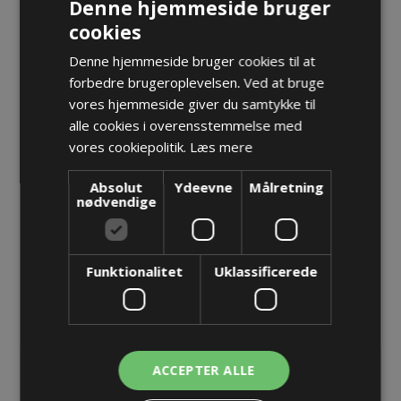
KAD 54,0 - 41,0mm
Denne hjemmeside bruger
cookies
Denne hjemmeside bruger cookies til at
Forskruning M63x1,5 Blueglobe MS - Sælges i pakker á
forbedre brugeroplevelsen. Ved at bruge
5 stk.
vores hjemmeside giver du samtykke til
Varenr.:
PF BG 863MS
alle cookies i overensstemmelse med
Producent:
Pflitsch GmbH & Co. KG
vores cookiepolitik.
Læs mere
Absolut
Ydeevne
Målretning
Opret konto for at se priser
nødvendige
KØB
Funktionalitet
Uklassificerede
ACCEPTER ALLE