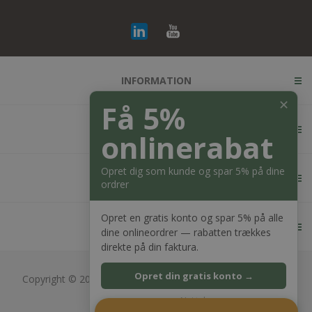
INFORMATION
✕
Få 5%
KUNDESERVICE
onlinerabat
Opret dig som kunde og spar 5% på dine
MIN KONTO
ordrer
Opret en gratis konto og spar 5% på alle
KONTAKT OS
dine onlineordrer — rabatten trækkes
direkte på din faktura.
Opret din gratis konto →
Copyright © 2026 Bagger Nielsen webshop. Alle rettigheder
forbeholdt.
Nej tak
CVR: 28689217