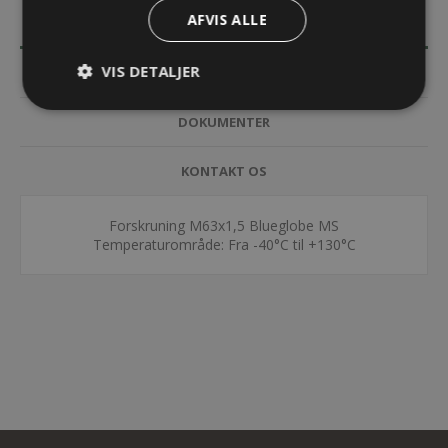
AFVIS ALLE
BESKRIVELSE
VIS DETALJER
SPECIFIKATIONER
DOKUMENTER
KONTAKT OS
Forskruning M63x1,5 Blueglobe MS
Temperaturområde: Fra -40°C til +130°C