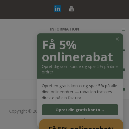
INFORMATION
✕
Få 5%
KUNDESERVICE
onlinerabat
Opret dig som kunde og spar 5% på dine
MIN KONTO
ordrer
Opret en gratis konto og spar 5% på alle
KONTAKT OS
dine onlineordrer — rabatten trækkes
direkte på din faktura.
Opret din gratis konto →
Copyright © 2026 Bagger Nielsen webshop. Alle rettigheder
forbeholdt.
Nej tak
CVR: 28689217
Få 5% onlinerabat
Powered by
nopCommerce
▲