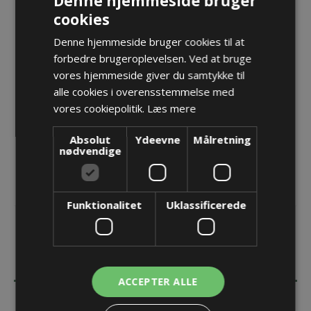
Denne hjemmeside bruger
Forskruning M75x1,5 LevelEx Ex-d/EX-e
cookies
Varenr.:
PF Lex 275ms HTS
Denne hjemmeside bruger cookies til at
Producent:
Pflitsch GmbH & Co. KG
forbedre brugeroplevelsen. Ved at bruge
vores hjemmeside giver du samtykke til
Opret konto for at se priser
alle cookies i overensstemmelse med
KØB
vores cookiepolitik.
Læs mere
Absolut
Ydeevne
Målretning
nødvendige
Funktionalitet
Uklassificerede
BESKRIVELSE
ACCEPTER ALLE
SPECIFIKATIONER