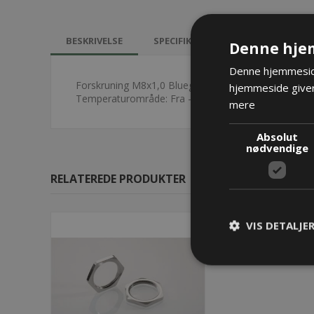
BESKRIVELSE
SPECIFIKATIONER
DOKUMEN
Denne hje
Denne hjemmeside
Forskruning M8x1,0 Blueglobe MS
hjemmeside giver
Temperaturområde: Fra -40°C til +130°C
mere
Absolut
nødvendige
RELATEREDE PRODUKTER
VIS DETALJE