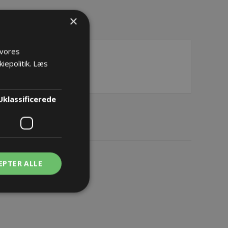
×
 vores
iepolitik.
Læs
Uklassificerede
EPTER ALLE