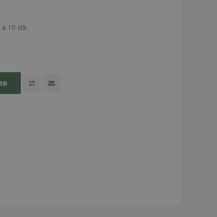
á 10 stk.
ØB