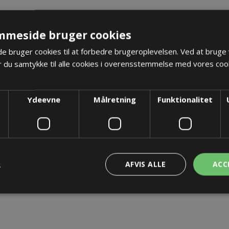
TER
KONTAKT OS
mmeside bruger cookies
 bruger cookies til at forbedre brugeroplevelsen. Ved at bruge
 du samtykke til alle cookies i overensstemmelse med vores cook
Ydeevne
Målretning
Funktionalitet
R
AFVIS ALLE
ACC