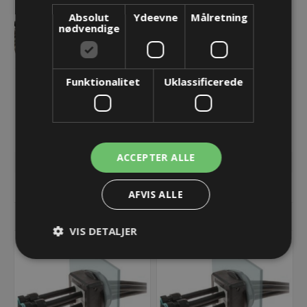
Absolut
Ydeevne
Målretning
nødvendige
Funktionalitet
Uklassificerede
DESCLICK 32B - M32 -
DESCLICK 32G - M20 -
splitbar kabelforskruning -
splitbar kabelforskruning -
sort
grå
70,71 kr.
70,71 kr.
Lager: 40 på lager
Lager: 20 på lager
ACCEPTER ALLE
KØB
KØB
AFVIS ALLE
VIS DETALJER