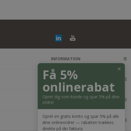
INFORMATION
✕
Få 5%
KUNDESERVICE
onlinerabat
Opret dig som kunde og spar 5% på dine
MIN KONTO
ordrer
Opret en gratis konto og spar 5% på alle
KONTAKT OS
dine onlineordrer — rabatten trækkes
direkte på din faktura.