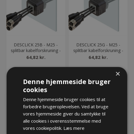
DESCLICK 25B - M25 -
DESCLICK 25G - M25 -
splitbar kabelforskruning -
splitbar kabelforskruning -
sort
grå
64,82 kr.
64,82 kr.
Lager: 17 på lager
Lager: 2 på lager
×
Denne hjemmeside bruger
KØB
KØB
cookies
Denne hjemmeside bruger cookies til at
forbedre brugeroplevelsen. Ved at bruge
vores hjemmeside giver du samtykke til
alle cookies i overensstemmelse med
vores cookiepolitik.
Læs mere