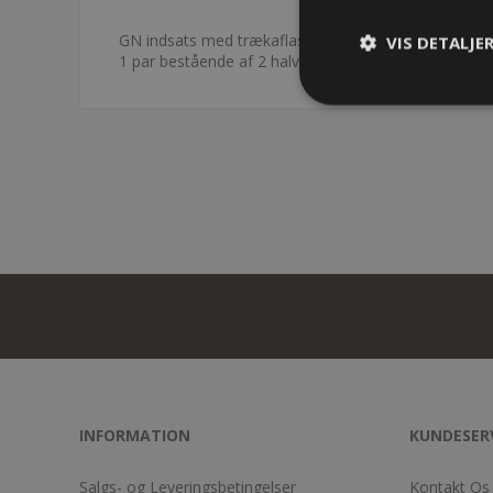
GN indsats med trækaflastning - NW17 G-profil
VIS DETALJE
1 par bestående af 2 halve
INFORMATION
KUNDESER
Salgs- og Leveringsbetingelser
Kontakt Os