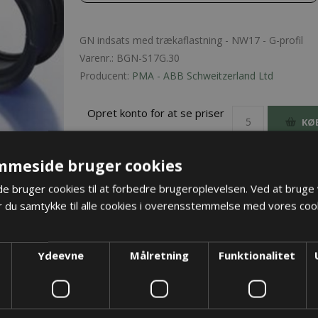
GN indsats med trækaflastning - NW17 - G-profil
Varenr.:
BGN-S17G.30
Producent:
PMA - ABB Schweitzerland Ltd
Opret konto for at se priser
KØ
mmeside bruger cookies
 bruger cookies til at forbedre brugeroplevelsen. Ved at bruge
 du samtykke til alle cookies i overensstemmelse med vores cook
Ydeevne
Målretning
Funktionalitet
TER
KONTAKT OS