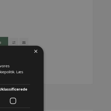
B
×
 vores
iepolitik.
Læs
Uklassificerede