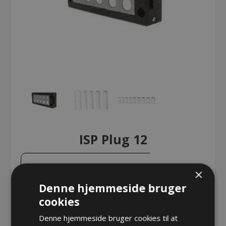
ISP Plug 12
ISP Plug 12
×
Denne hjemmeside bruger
cookies
ISP Plug 12
Denne hjemmeside bruger cookies til at
Varenr.:
DE1731040012