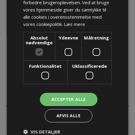
forbedre brugeroplevelsen. Ved at bruge
Producent:
Detas SpA
vores hjemmeside giver du samtykke til
alle cookies i overensstemmelse med
Opret konto for at se priser
vores cookiepolitik.
Læs mere
KØB
Absolut
Ydeevne
Målretning
nødvendige
Funktionalitet
Uklassificerede
BESKRIVELSE
ACCEPTER ALLE
SPECIFIKATIONER
AFVIS ALLE
DOKUMENTER
VIS DETALJER