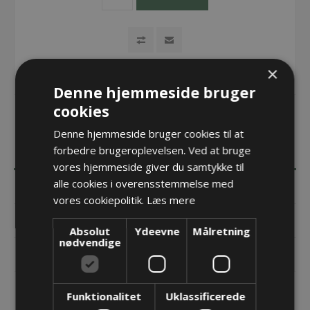
×
Denne hjemmeside bruger
cookies
Denne hjemmeside bruger cookies til at
forbedre brugeroplevelsen. Ved at bruge
BESKRIVELSE
vores hjemmeside giver du samtykke til
alle cookies i overensstemmelse med
SPECIFIKATIONER
vores cookiepolitik.
Læs mere
DOKUMENTER
Absolut
Ydeevne
Målretning
nødvendige
KONTAKT OS
JSGB Clip - NW48
Funktionalitet
Uklassificerede
Food & Pharma