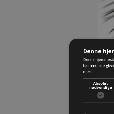
D
Denne hje
Denne hjemmeside
hjemmeside giver
mere
Absolut
nødvendige