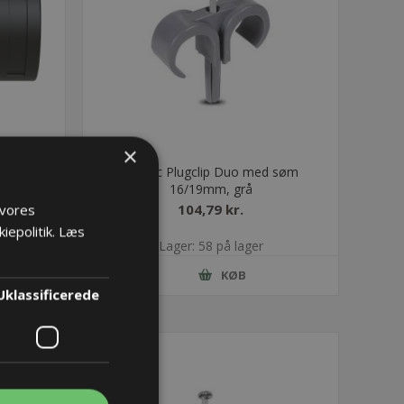
×
0 NW48
Mepac Plugclip Duo med søm
16/19mm, grå
104,79 kr.
 vores
iepolitik.
Læs
Lager: 58 på lager
KØB
Uklassificerede