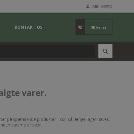
Min Konto
KONTAKT OS
(0)
varer
lgte varer.
tter på spændende produkter - kun så længe lager haves.
b inden varerne er væk!