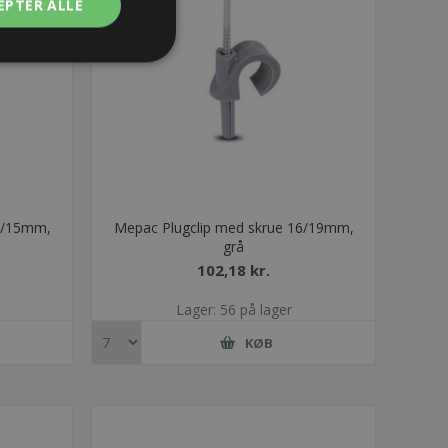
EPTER ALLE
11/15mm,
Mepac Plugclip med skrue 16/19mm,
grå
102,18 kr.
Lager: 56 på lager
KØB