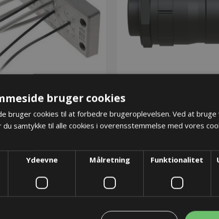
ES PDM 24/32G plade til
EMC fitting - PA6/ALU M5
mmeside bruger cookies
kabelgennemføring - Grå
14mm, Sort
156,75 kr.
912,40 kr.
 bruger cookies til at forbedre brugeroplevelsen. Ved at bruge
 du samtykke til alle cookies i overensstemmelse med vores cook
Lager: 19 på lager
Lager: 38 på lager
KØB
KØB
Ydeevne
Målretning
Funktionalitet