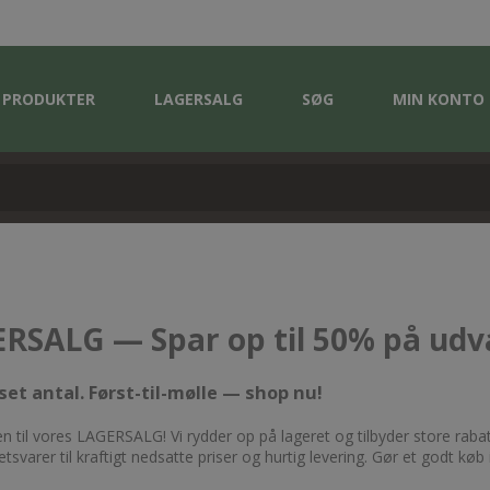
PRODUKTER
LAGERSALG
SØG
MIN KONTO
RSALG — Spar op til 50% på udva
et antal. Først-til-mølle — shop nu!
 til vores LAGERSALG! Vi rydder op på lageret og tilbyder store raba
tetsvarer til kraftigt nedsatte priser og hurtig levering. Gør et godt kø