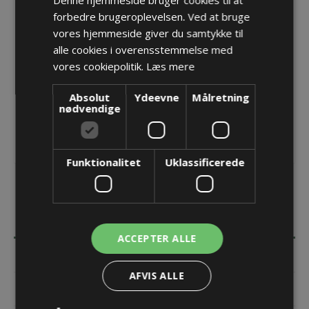
Producent:
PMA - ABB Schweitzerland Ltd
forbedre brugeroplevelsen. Ved at bruge
vores hjemmeside giver du samtykke til
Opret konto for at se priser
alle cookies i overensstemmelse med
KØB
vores cookiepolitik.
Læs mere
Absolut
Ydeevne
Målretning
nødvendige
Funktionalitet
Uklassificerede
BESKRIVELSE
ACCEPTER ALLE
SPECIFIKATIONER
AFVIS ALLE
DOKUMENTER