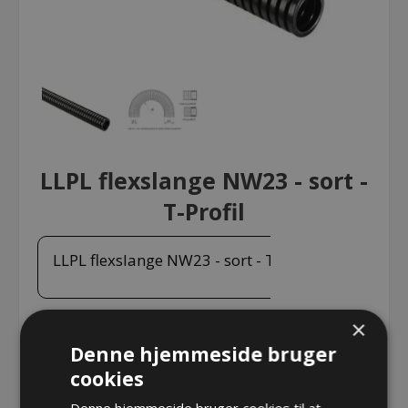
LLPL flexslange NW23 - sort -
T-Profil
LLPL flexslange NW23 - sort - T-Profil
×
LLPL flexslange NW23 - sort - T-Profil, sælges i rulle á
Denne hjemmeside bruger
50m
cookies
Varenr.:
LLPL-23B.50
Denne hjemmeside bruger cookies til at