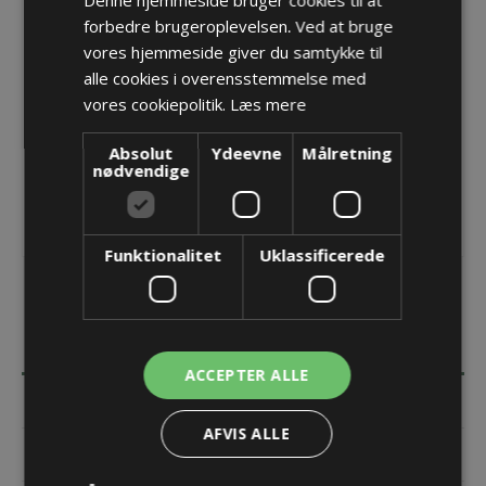
Producent:
PMA - ABB Schweitzerland Ltd
forbedre brugeroplevelsen. Ved at bruge
vores hjemmeside giver du samtykke til
Opret konto for at se priser
alle cookies i overensstemmelse med
KØB
vores cookiepolitik.
Læs mere
Absolut
Ydeevne
Målretning
nødvendige
Funktionalitet
Uklassificerede
BESKRIVELSE
ACCEPTER ALLE
SPECIFIKATIONER
AFVIS ALLE
DOKUMENTER