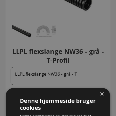
LLPL flexslange NW36 - grå -
T-Profil
LLPL flexslange NW36 - grå - T-Profil
×
LLPL flexslange NW36 - grå - T-Profil, sælges i rulle á
Denne hjemmeside bruger
30m
cookies
Varenr.:
LLPL-36S.30
Denne hjemmeside bruger cookies til at