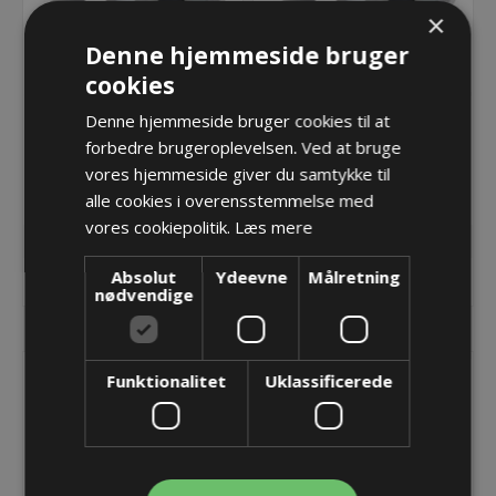
×
Denne hjemmeside bruger
cookies
Denne hjemmeside bruger cookies til at
DES-PM M50/12G plade
DES-PM M50/15G plade
til kabelgennemføring -
til kabelgennemføring -
forbedre brugeroplevelsen. Ved at bruge
grå
grå
50,68 kr.
50,68 kr.
vores hjemmeside giver du samtykke til
alle cookies i overensstemmelse med
Lager: Restordre - Er på vej!
Lager: Restordre - Er på vej!
vores cookiepolitik.
Læs mere
Absolut
Ydeevne
Målretning
KØB
KØB
nødvendige
Funktionalitet
Uklassificerede