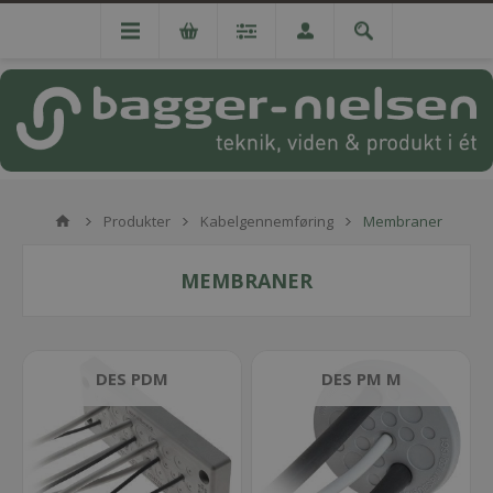
Produkter
Kabelgennemføring
Membraner
MEMBRANER
DES PDM
DES PM M
DES PDM 24
DES PDM M
DES PDMU