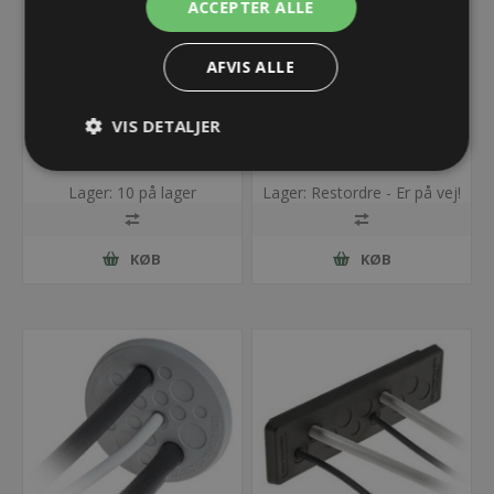
ACCEPTER ALLE
AFVIS ALLE
DES-PM M50/17G plade
DES-PM M50/20G plade
til kabelgennemføring -
til kabelgennemføring -
VIS DETALJER
grå
grå
50,68 kr.
50,68 kr.
Lager: 10 på lager
Lager: Restordre - Er på vej!
KØB
KØB