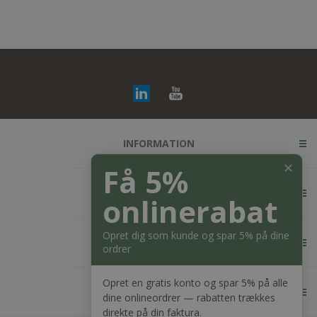
INFORMATION
✕
Få 5%
KUNDESERVICE
onlinerabat
Opret dig som kunde og spar 5% på dine
MIN KONTO
ordrer
Opret en gratis konto og spar 5% på alle
KONTAKT OS
dine onlineordrer — rabatten trækkes
direkte på din faktura.