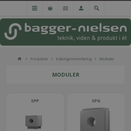
Produkter
Kabelgennemføring
Moduler
MODULER
SPP
SPG
SPP Single
SPP Double
SPP Quadruple