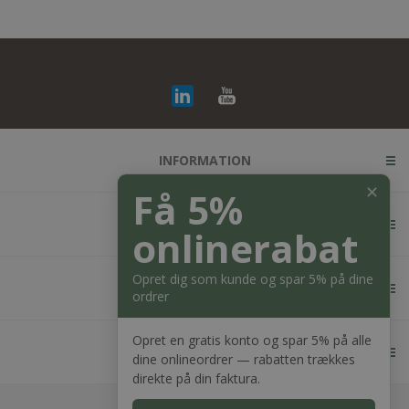
INFORMATION
✕
Få 5%
KUNDESERVICE
onlinerabat
Opret dig som kunde og spar 5% på dine
MIN KONTO
ordrer
Opret en gratis konto og spar 5% på alle
KONTAKT OS
dine onlineordrer — rabatten trækkes
direkte på din faktura.