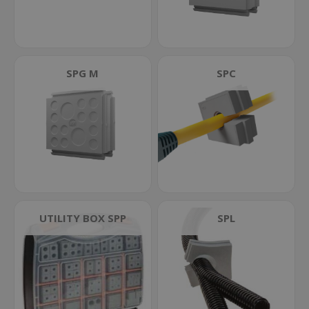
Utility box SPP
SPG M
SPC
SPC Single
SPC Double
SPC Quadruple
SPC K
SPC R
UTILITY BOX SPP
SPL