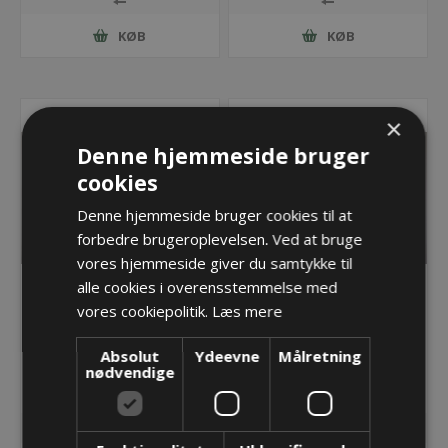
KØB
KØB
×
Denne hjemmeside bruger
cookies
Denne hjemmeside bruger cookies til at
forbedre brugeroplevelsen. Ved at bruge
vores hjemmeside giver du samtykke til
alle cookies i overensstemmelse med
vores cookiepolitik.
Læs mere
Møtrik M12x1,5mm,
Møtrik M16 x 1,5 PA Grå
Rustfri AISI 316
Absolut
Ydeevne
Målretning
91,31 kr.
0,77 kr.
nødvendige
Lager: 2 på lager
Lager: Restordre - Er på vej!